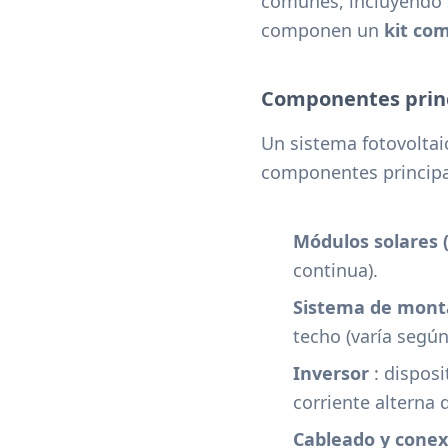
comunes, incluyendo s
componen un
kit com
Componentes princi
Un sistema fotovoltai
componentes principa
Módulos solares 
continua).
Sistema de mont
techo (varía según
Inversor
: disposi
corriente alterna 
Cableado y conex