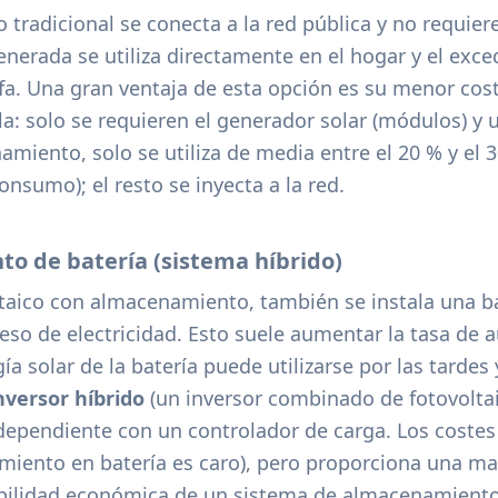
o tradicional se conecta a la red pública y no requier
generada se utiliza directamente en el hogar y el exce
fa. Una gran ventaja de esta opción es su menor cost
a: solo se requieren el generador solar (módulos) y u
miento, solo se utiliza de media entre el 20 % y el 3
nsumo); el resto se inyecta a la red.
o de batería (sistema híbrido)
ltaico con almacenamiento, también se instala una b
eso de electricidad. Esto suele aumentar la tasa de
ía solar de la batería puede utilizarse por las tardes 
nversor híbrido
(un inversor combinado de fotovoltai
ndependiente con un controlador de carga. Los costes
miento en batería es caro), pero proporciona una m
viabilidad económica de un sistema de almacenamient