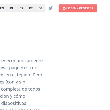
EN
PL
ES
PT
DE
LOGIN / REGISTER
nica y económicamente
res
: paquetes con
s en el tejado. Pero
es (con y sin
l completa de todos
nción y cómo
dispositivos