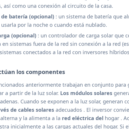
s, así como una conexión al circuito de la casa.
e batería (opcional)
: un sistema de batería que a
a usarla por la noche o cuando está nublado.
rga (opcional)
: un controlador de carga solar que c
a en sistemas fuera de la red sin conexión a la red (
sistemas conectados a la red con inversores híbridos
actúan los componentes
ionados anteriormente trabajan en conjunto para g
r a partir de la luz solar.
Los módulos solares
gener
cadenas. Cuando se exponen a la luz solar, generan c
avés de
cables solares
adecuados . El inversor convie
alterna y la alimenta a la
red eléctrica del
hogar . Aq
stra inicialmente a las cargas actuales del hogar. Si 