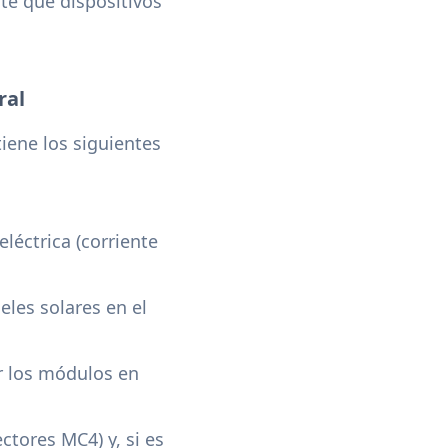
te qué dispositivos
ral
iene los siguientes
eléctrica (corriente
eles solares en el
or los módulos en
ctores MC4) y, si es