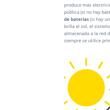
produce más electricid
pública (si no hay ba
de baterías
(si hay u
brilla el sol, el sist
almacenada a la red d
siempre se utilice pri