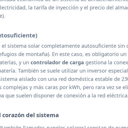
lectricidad, la tarifa de inyección y el precio del a
e).
utosuficiente)
 el sistema solar completamente autosuficiente sin 
a refugios de montaña). En este caso, es obligatorio u
terías, y un
controlador de carga
gestiona la conex
atería. También se suele utilizar un inversor especia
sistema aislado con una red doméstica estable de 230
complejas y más caras por kWh, pero rara vez se el
 ya que suelen disponer de conexión a la red eléctrica
l corazón del sistema
(también llamados paneles solares) constan de nume