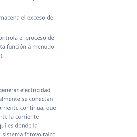
lmacena el exceso de
ontrola el proceso de
esta función a menudo
).
enerar electricidad
almente se conectan
orriente continua, que
rte la corriente
uí es donde la
el sistema fotovoltaico