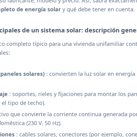
u fabricante, modelo y precio. Así, sabrá exactamen
pleto de energía solar
y qué debe tener en cuenta.
pales de un sistema solar: descripción gene
co completo típico para una vivienda unifamiliar cont
les:
(paneles solares)
: convierten la luz solar en energía 
aje
: soportes, rieles y fijaciones para montar los pan
 el tipo de techo).
tivo que convierte la corriente continua generada p
doméstica (230 V, 50 Hz).
iones
: cables solares, conectores (por ejemplo, cone